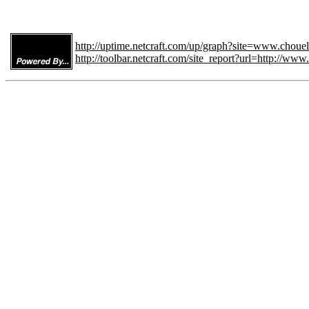
http://uptime.netcraft.com/up/graph?site=www.choue
http://toolbar.netcraft.com/site_report?url=http://ww